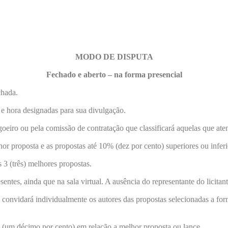
MODO DE DISPUTA
Fechado e aberto – na forma presencial
chada.
a e hora designadas para sua divulgação.
goeiro ou pela comissão de contratação que classificará aquelas que ate
hor proposta e as propostas até 10% (dez por cento) superiores ou infer
 3 (três) melhores propostas.
esentes, ainda que na sala virtual. A ausência do representante do licitan
convidará individualmente os autores das propostas selecionadas a form
 (um décimo por cento) em relação a melhor proposta ou lance.