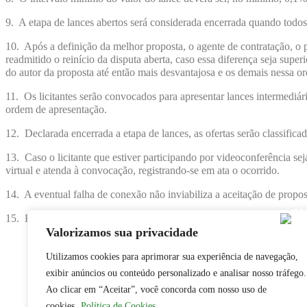
9. A etapa de lances abertos será considerada encerrada quando todos
10. Após a definição da melhor proposta, o agente de contratação, o p
readmitido o reinício da disputa aberta, caso essa diferença seja supe
do autor da proposta até então mais desvantajosa e os demais nessa o
11. Os licitantes serão convocados para apresentar lances intermediár
ordem de apresentação.
12. Declarada encerrada a etapa de lances, as ofertas serão classifica
13. Caso o licitante que estiver participando por videoconferência se
virtual e atenda à convocação, registrando-se em ata o ocorrido.
14. A eventual falha de conexão não inviabiliza a aceitação de propos
15. Em caso de problema de conexão durante a fase de lances, se o lici
Valorizamos sua privacidade
Utilizamos cookies para aprimorar sua experiência de navegação,
exibir anúncios ou conteúdo personalizado e analisar nosso tráfego.
Ao clicar em “Aceitar”, você concorda com nosso uso de
cookies.
Política de Cookies