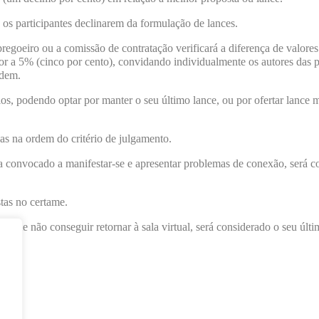
 os participantes declinarem da formulação de lances.
regoeiro ou a comissão de contratação verificará a diferença de valores
rior a 5% (cinco por cento), convidando individualmente os autores das p
rdem.
ios, podendo optar por manter o seu último lance, ou por ofertar lance m
das na ordem do critério de julgamento.
ja convocado a manifestar-se e apresentar problemas de conexão, será co
tas no certame.
tante não conseguir retornar à sala virtual, será considerado o seu últi