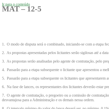
Ir para o conteúdo
MAT – 12-5
1. O modo de disputa será o combinado, iniciando-se com a etapa fe
2. As propostas apresentadas pelos licitantes serão sigilosas até a dat
3. As propostas serão analisadas pelo agente de contratação, pelo pre
4. Passarão para a etapa subsequente o licitante que apresentou a mel
5. Passarão para a etapa subsequente os licitantes que apresentarem as
6. Na fase de lances, os representantes dos licitantes deverão estar pr
7. O agente de contratação, o pregoeiro ou a comissão de contratação 
desvantajosa para a Administração e os demais nessa ordem.
8. O intervalo mínimo do valor do lance deverá ser, no mínimo, 0,1%