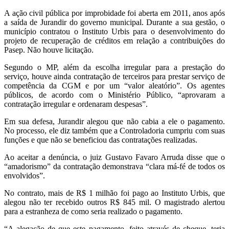
A ação civil pública por improbidade foi aberta em 2011, anos após
a saída de Jurandir do governo municipal. Durante a sua gestão, o
município contratou o Instituto Urbis para o desenvolvimento do
projeto de recuperação de créditos em relação a contribuições do
Pasep. Não houve licitação.
Segundo o MP, além da escolha irregular para a prestação do
serviço, houve ainda contratação de terceiros para prestar serviço de
competência da CGM e por um “valor aleatório”. Os agentes
públicos, de acordo com o Ministério Público, “aprovaram a
contratação irregular e ordenaram despesas”.
Em sua defesa, Jurandir alegou que não cabia a ele o pagamento.
No processo, ele diz também que a Controladoria cumpriu com suas
funções e que não se beneficiou das contratações realizadas.
Ao aceitar a denúncia, o juiz Gustavo Favaro Arruda disse que o
“amadorismo” da contratação demonstrava “clara má-fé de todos os
envolvidos”.
No contrato, mais de R$ 1 milhão foi pago ao Instituto Urbis, que
alegou não ter recebido outros R$ 845 mil. O magistrado alertou
para a estranheza de como seria realizado o pagamento.
“A alegação de que este pagamento, feito através de cheque, teria