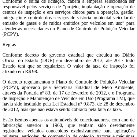
Conforme o edital de licitação, caberá a empresa selecionada ser
responsável pelos serviços de “projeto, implantação e operação de
centros de inspeção e em serviços cíticos para a operação, gestão,
integração e controle dos serviços de vistoria ambiental veicular de
emissão de gases e de ruídos emitidos por veículos em uso” para
atender as necessidades do Plano de Controle de Poluição Veicular
(PCPV).
Regras
Conforme decreto do governo estadual que circulou no Diário
Oficial do Estado (DOE) em dezembro de 2013, até 2017 todo
Estado terá que se regularizar. O valor da taxa de inspeção foi
afixado em R$ 98.
O decreto regulamentou o Plano de Controle de Poluição Veicular
(PCPV), aprovado pela Secretaria Estadual de Meio Ambiente,
através da Portaria nº 83, de 17 de fevereiro de 2012, e o Programa
de Inspeção e Manutenção de Veículos em Uso (Programa I-M), que
havia sido instituído pela Lei Estadual nº 9.873, de 28 de dezembro
de 2012, mas que não estava sendo cobrado pela falta da taxa.
Estão isentos apenas os automóveis de colecionadores, com ano de
fabricação anterior a 1960, que tenham sido devidamente
registrados; veículos concebidos exclusivamente para aplicações
militares, agrícolas, de competição, de coleção, tratores e máquinas