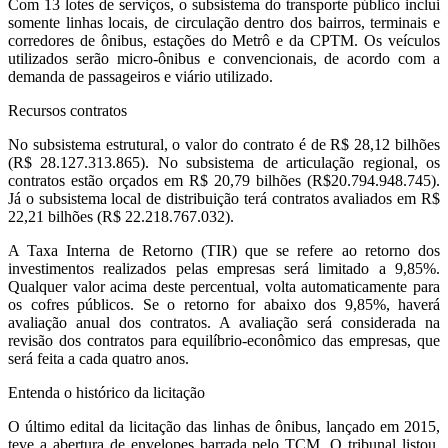
Com 13 lotes de serviços, o subsistema do transporte público inclui
somente linhas locais, de circulação dentro dos bairros, terminais e
corredores de ônibus, estações do Metrô e da CPTM. Os veículos
utilizados serão micro-ônibus e convencionais, de acordo com a
demanda de passageiros e viário utilizado.
Recursos contratos
No subsistema estrutural, o valor do contrato é de R$ 28,12 bilhões
(R$ 28.127.313.865). No subsistema de articulação regional, os
contratos estão orçados em R$ 20,79 bilhões (R$20.794.948.745).
Já o subsistema local de distribuição terá contratos avaliados em R$
22,21 bilhões (R$ 22.218.767.032).
A Taxa Interna de Retorno (TIR) que se refere ao retorno dos
investimentos realizados pelas empresas será limitado a 9,85%.
Qualquer valor acima deste percentual, volta automaticamente para
os cofres públicos. Se o retorno for abaixo dos 9,85%, haverá
avaliação anual dos contratos. A avaliação será considerada na
revisão dos contratos para equilíbrio-econômico das empresas, que
será feita a cada quatro anos.
Entenda o histórico da licitação
O último edital da licitação das linhas de ônibus, lançado em 2015,
teve a abertura de envelopes barrada pelo TCM. O tribunal listou,