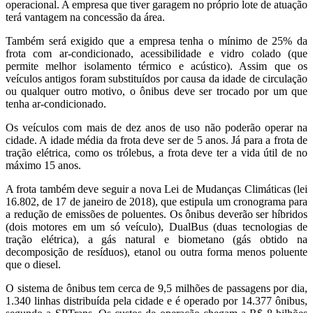
operacional. A empresa que tiver garagem no próprio lote de atuação
terá vantagem na concessão da área.
Também será exigido que a empresa tenha o mínimo de 25% da
frota com ar-condicionado, acessibilidade e vidro colado (que
permite melhor isolamento térmico e acústico). Assim que os
veículos antigos foram substituídos por causa da idade de circulação
ou qualquer outro motivo, o ônibus deve ser trocado por um que
tenha ar-condicionado.
Os veículos com mais de dez anos de uso não poderão operar na
cidade. A idade média da frota deve ser de 5 anos. Já para a frota de
tração elétrica, como os trólebus, a frota deve ter a vida útil de no
máximo 15 anos.
A frota também deve seguir a nova Lei de Mudanças Climáticas (lei
16.802, de 17 de janeiro de 2018), que estipula um cronograma para
a redução de emissões de poluentes. Os ônibus deverão ser híbridos
(dois motores em um só veículo), DualBus (duas tecnologias de
tração elétrica), a gás natural e biometano (gás obtido na
decomposição de resíduos), etanol ou outra forma menos poluente
que o diesel.
O sistema de ônibus tem cerca de 9,5 milhões de passagens por dia,
1.340 linhas distribuída pela cidade e é operado por 14.377 ônibus,