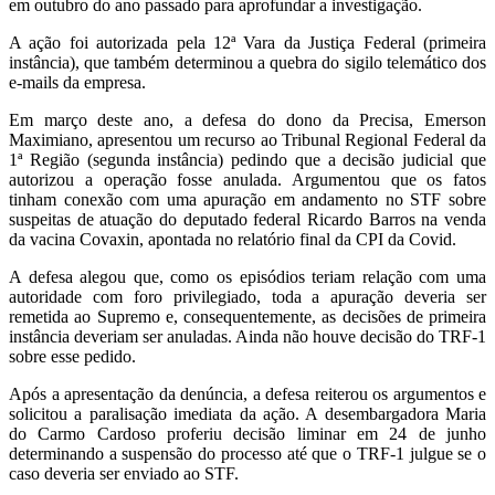
em outubro do ano passado para aprofundar a investigação.
A ação foi autorizada pela 12ª Vara da Justiça Federal (primeira
instância), que também determinou a quebra do sigilo telemático dos
e-mails da empresa.
Em março deste ano, a defesa do dono da Precisa, Emerson
Maximiano, apresentou um recurso ao Tribunal Regional Federal da
1ª Região (segunda instância) pedindo que a decisão judicial que
autorizou a operação fosse anulada. Argumentou que os fatos
tinham conexão com uma apuração em andamento no STF sobre
suspeitas de atuação do deputado federal Ricardo Barros na venda
da vacina Covaxin, apontada no relatório final da CPI da Covid.
A defesa alegou que, como os episódios teriam relação com uma
autoridade com foro privilegiado, toda a apuração deveria ser
remetida ao Supremo e, consequentemente, as decisões de primeira
instância deveriam ser anuladas. Ainda não houve decisão do TRF-1
sobre esse pedido.
Após a apresentação da denúncia, a defesa reiterou os argumentos e
solicitou a paralisação imediata da ação. A desembargadora Maria
do Carmo Cardoso proferiu decisão liminar em 24 de junho
determinando a suspensão do processo até que o TRF-1 julgue se o
caso deveria ser enviado ao STF.