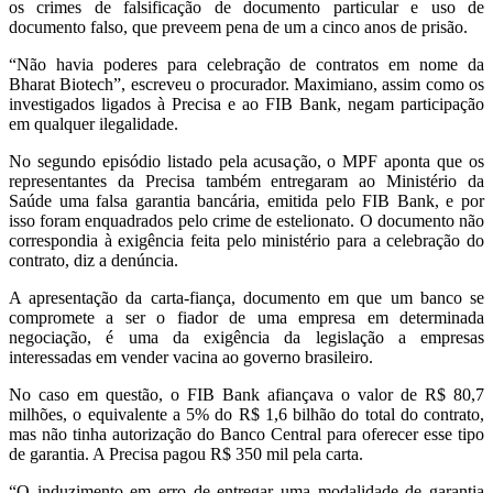
os crimes de falsificação de documento particular e uso de
documento falso, que preveem pena de um a cinco anos de prisão.
“Não havia poderes para celebração de contratos em nome da
Bharat Biotech”, escreveu o procurador. Maximiano, assim como os
investigados ligados à Precisa e ao FIB Bank, negam participação
em qualquer ilegalidade.
No segundo episódio listado pela acusação, o MPF aponta que os
representantes da Precisa também entregaram ao Ministério da
Saúde uma falsa garantia bancária, emitida pelo FIB Bank, e por
isso foram enquadrados pelo crime de estelionato. O documento não
correspondia à exigência feita pelo ministério para a celebração do
contrato, diz a denúncia.
A apresentação da carta-fiança, documento em que um banco se
compromete a ser o fiador de uma empresa em determinada
negociação, é uma da exigência da legislação a empresas
interessadas em vender vacina ao governo brasileiro.
No caso em questão, o FIB Bank afiançava o valor de R$ 80,7
milhões, o equivalente a 5% do R$ 1,6 bilhão do total do contrato,
mas não tinha autorização do Banco Central para oferecer esse tipo
de garantia. A Precisa pagou R$ 350 mil pela carta.
“O induzimento em erro de entregar uma modalidade de garantia