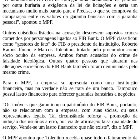
por outra burlaria a exigência da lei de licitações e seria um
mecanismo muito mais barato para a Precisa, o que se comprova da
comparação entre os valores da garantia bancária com a garantia
pessoal”, apontou o MPF.
Outros episódios listados na acusação descrevem supostos crimes
cometidos por personagens ligados ao FIB Bank. O MPF classificou
como “gestores de fato” do FIB o presidente da instituição, Roberto
Ramos Júnior, e Marcos Tolentino, tratado pelo procurador como
sócio oculto da empresa. Ambos foram acusados do crime de
falsidade ideológica. Outras quatro pessoas que atuaram nas
alterações societárias do FIB Bank também foram denunciadas pelo
mesmo crime.
Para o MPF, a empresa se apresenta como uma instituição
financeira, mas na verdade não se trata de um banco. Tampouco
possui lastro financeiro para oferecer garantias bancárias a negócios.
“Os imóveis que garantiriam o patrimônio do FIB Bank, portanto,
não se relacionam com a empresa, com suas sócias, ou seus
representantes legais. Tal circunstância reforça a promoção da
indução dos usuários a erro, por via de afirmação falsa qualidade do
serviço. Vende-se um lastro financeiro que não existe”, diz o MPF.
O MPF apontou que Tolentino recebia quase todo o faturamento da