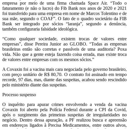
empresa por meio de uma firma chamada Space Air. “Todo o
faturamento (e não o lucro) do Fib Bank nos anos de 2020 e 2021
foi transferido para uma empresa em nome de Marcos Tolentino e de
sua mãe, segundo o COAF”. O fato de o quadro societário da FIB
Bank ser integrado por sócios “laranja”, segundo a denúncia,
também configuraria falsidade ideológica.
“Como qualquer sociedade, existem trocas de valores entre
empresas”, disse Pereira Junior ao GLOBO. “Todas as empresas
brasileiras então são corretas e passíveis de uma auditoria? Poxa
vida. Não que a gente esteja fazendo coisa errada, mas existe troca
de valores entre empresas com os mesmos sócios.”
A Covaxin foi a vacina mais cara negociada pelo governo brasileiro,
com preço unitário de R$ 80,70. O contrato foi assinado em tempo
recorde, 97 dias, mas, diante das suspeitas, acabou sendo rescindido
pelo ministério diante das suspeitas.
Processo suspenso
O inquérito para apurar crimes envolvendo a venda da vacina
Covaxin foi aberto pela Polícia Federal durante a CPI da Covid,
após o surgimento das primeiras suspeitas de irregularidades no
negócio. Dentro dessa apuração, a PF realizou busca e apreensão
em endereços ligados à Precisa Medicamentos, entre outros alvos,