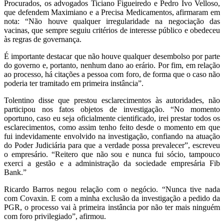
Procurados, os advogados Ticiano Figueiredo e Pedro Ivo Velloso,
que defendem Maximiano e a Precisa Medicamentos, afirmaram em
nota: “Não houve qualquer irregularidade na negociação das
vacinas, que sempre seguiu critérios de interesse público e obedeceu
às regras de governança.
É importante destacar que não houve qualquer desembolso por parte
do governo e, portanto, nenhum dano ao erário. Por fim, em relação
ao processo, há citações a pessoa com foro, de forma que o caso não
poderia ter tramitado em primeira instância”.
Tolentino disse que prestou esclarecimentos às autoridades, não
participou nos fatos objetos de investigação. “No momento
oportuno, caso eu seja oficialmente cientificado, irei prestar todos os
esclarecimentos, como assim tenho feito desde o momento em que
fui indevidamente envolvido na investigação, confiando na atuação
do Poder Judiciária para que a verdade possa prevalecer”, escreveu
o empresário. “Reitero que não sou e nunca fui sócio, tampouco
exerci a gestão e a administração da sociedade empresária Fib
Bank.”
Ricardo Barros negou relação com o negócio. “Nunca tive nada
com Covaxin. E com a minha exclusão da investigação a pedido da
PGR, o processo vai à primeira instância por não ter mais ninguém
com foro privilegiado”, afirmou.