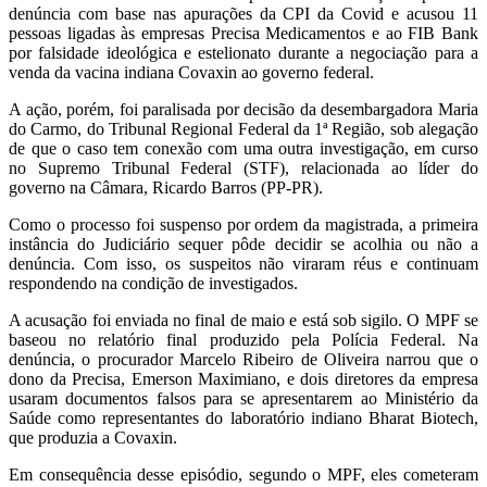
denúncia com base nas apurações da CPI da Covid e acusou 11
pessoas ligadas às empresas Precisa Medicamentos e ao FIB Bank
por falsidade ideológica e estelionato durante a negociação para a
venda da vacina indiana Covaxin ao governo federal.
A ação, porém, foi paralisada por decisão da desembargadora Maria
do Carmo, do Tribunal Regional Federal da 1ª Região, sob alegação
de que o caso tem conexão com uma outra investigação, em curso
no Supremo Tribunal Federal (STF), relacionada ao líder do
governo na Câmara, Ricardo Barros (PP-PR).
Como o processo foi suspenso por ordem da magistrada, a primeira
instância do Judiciário sequer pôde decidir se acolhia ou não a
denúncia. Com isso, os suspeitos não viraram réus e continuam
respondendo na condição de investigados.
A acusação foi enviada no final de maio e está sob sigilo. O MPF se
baseou no relatório final produzido pela Polícia Federal. Na
denúncia, o procurador Marcelo Ribeiro de Oliveira narrou que o
dono da Precisa, Emerson Maximiano, e dois diretores da empresa
usaram documentos falsos para se apresentarem ao Ministério da
Saúde como representantes do laboratório indiano Bharat Biotech,
que produzia a Covaxin.
Em consequência desse episódio, segundo o MPF, eles cometeram