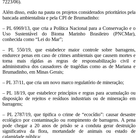
7223/06).
Além disso, estão na pauta os projetos considerados prioritários pela
bancada ambientalista e pela CPI de Brumadinho:
– PL 6969/13, que cria a Política Nacional para a Conservação e o
Uso Sustentável do Bioma Marinho Brasileiro (PNCMar),
conhecida como “Lei do Mar”;
– PL 550/19, que estabelece maior controle sobre barragens,
endurece penas em caso de crimes ambientais que causem mortes e
torna mais rígidas as regras de responsabilização civil e
administrativa dos causadores de tragédias como as de Mariana e
Brumadinho, em Minas Gerais;
– PL 37/11, que cria um novo marco regulatório de mineração;
– PL 18/19, que estabelece princípios e regras para acumulação ou
disposição de rejeitos e resíduos industriais ou de mineração em
barragens;
– PL 2787/19, que tipifica o crime de “ecocídio”: causar desastre
ecológico por contaminação ou rompimento de barragens. A pena
pode chegar a 20 anos de prisão se a conduta gerar destruição
significativa da flora, mortandade de animais ou estado de
calamidade pública;