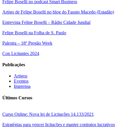
Felipe Boselli no podcast Smart Business
Artigo de Felipe Boselli no blog do Fausto Macedo (Estadão)
Entrevista Felipe Boselli – Rádio Cidade Jundiaí
Felipe Boselli na Folha de S. Paulo
Palestra – 18º Pregão Week
Con Licitantes 2024
Publicações
Artigos
Eventos
Imprensa
Últimos Cursos
Curso Online: Nova lei de Licitações 14.133/2021
Estratégias para vencer licitações e manter contratos lucrativos