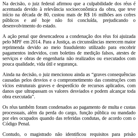
Na decisão, o juiz federal afirmou que a culpabilidade dos réus é
acentuada devido à relevância socioeconômica da obra, que teve
início na década de 80, custou mais de R$ 16 milhões aos cofres
públicos e até hoje não foi concluída, prejudicando o
desenvolvimento do estado.
A ação penal que desencadeou a condenação dos réus foi ajuizada
pelo MPF em 2014. Para a Justiça, as circunstâncias merecem maior
reprimenda devido ao meio fraudulento utilizado para encobrir
pagamentos indevidos, com boletins de medição falsos, atestes de
serviços e obras de engenharia não realizados ou executados com
pouca qualidade, vida útil e segurança.
Ainda na decisão, o juiz mencionou ainda as “graves consequências
causadas pelos desvios e o comprometimento das construções com
vícios estruturais graves e desperdício de recursos aplicados, com
danos que ultrapassam os valores desviados e podem alcançar toda
obra executada”.
Os réus também foram condenados ao pagamento de multa e custas
processuais, além da perda do cargo, função pública ou mandado
por eles ocupados quando das referidas condutas, de acordo com o
Código Penal.
Contudo, o magistrado não identificou requisitos para prisão