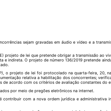
esa
Consultoria
Cursos
Livros
Contato
ncorrências sejam gravadas em áudio e vídeo e a transmi
 projeto de lei que pretende obrigar a transmissão ao vivo
eta e indireta. O projeto de número 136/2019 pretende ain
tado.
), o projeto de lei foi protocolado na quarta-feira, 20,
mentação relativa a habilitação dos concorrentes; verifi
s de acordo com os critérios de avaliação constantes do ed
izados por meio de pregões eletrônicos na internet.
 é contribuir com a nova ordem jurídica e administrativa 