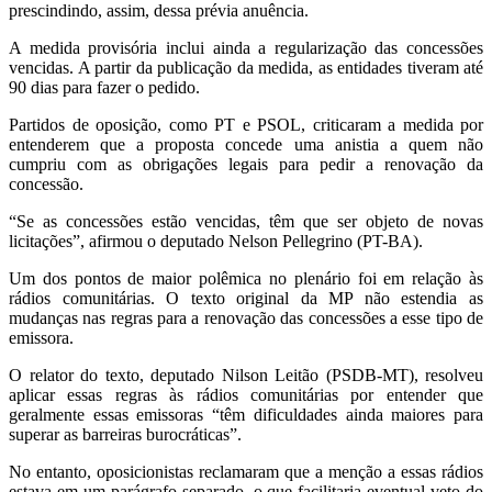
prescindindo, assim, dessa prévia anuência.
A medida provisória inclui ainda a regularização das concessões
vencidas. A partir da publicação da medida, as entidades tiveram até
90 dias para fazer o pedido.
Partidos de oposição, como PT e PSOL, criticaram a medida por
entenderem que a proposta concede uma anistia a quem não
cumpriu com as obrigações legais para pedir a renovação da
concessão.
“Se as concessões estão vencidas, têm que ser objeto de novas
licitações”, afirmou o deputado Nelson Pellegrino (PT-BA).
Um dos pontos de maior polêmica no plenário foi em relação às
rádios comunitárias. O texto original da MP não estendia as
mudanças nas regras para a renovação das concessões a esse tipo de
emissora.
O relator do texto, deputado Nilson Leitão (PSDB-MT), resolveu
aplicar essas regras às rádios comunitárias por entender que
geralmente essas emissoras “têm dificuldades ainda maiores para
superar as barreiras burocráticas”.
No entanto, oposicionistas reclamaram que a menção a essas rádios
estava em um parágrafo separado, o que facilitaria eventual veto do