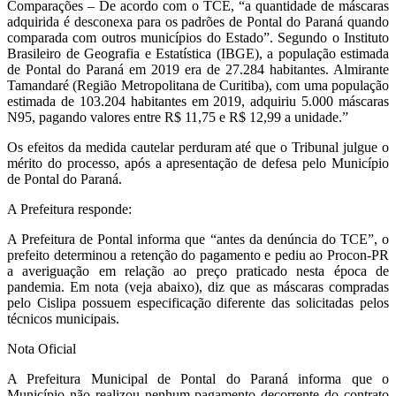
Comparações – De acordo com o TCE, “a quantidade de máscaras
adquirida é desconexa para os padrões de Pontal do Paraná quando
comparada com outros municípios do Estado”. Segundo o Instituto
Brasileiro de Geografia e Estatística (IBGE), a população estimada
de Pontal do Paraná em 2019 era de 27.284 habitantes. Almirante
Tamandaré (Região Metropolitana de Curitiba), com uma população
estimada de 103.204 habitantes em 2019, adquiriu 5.000 máscaras
N95, pagando valores entre R$ 11,75 e R$ 12,99 a unidade.”
Os efeitos da medida cautelar perduram até que o Tribunal julgue o
mérito do processo, após a apresentação de defesa pelo Município
de Pontal do Paraná.
A Prefeitura responde:
A Prefeitura de Pontal informa que “antes da denúncia do TCE”, o
prefeito determinou a retenção do pagamento e pediu ao Procon-PR
a averiguação em relação ao preço praticado nesta época de
pandemia. Em nota (veja abaixo), diz que as máscaras compradas
pelo Cislipa possuem especificação diferente das solicitadas pelos
técnicos municipais.
Nota Oficial
A Prefeitura Municipal de Pontal do Paraná informa que o
Município não realizou nenhum pagamento decorrente do contrato