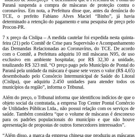
Paraná suspenda a compra de máscaras de proteção contra o
coronavírus. Em nota, a Prefeitura disse que, antes da denúncia do
TCE, o prefeito Fabiano Alves Maciel “Binho”, já havia
determinado a retenção do pagamento e uma pesquisa de preço pelo
Procon-PR.
7 x preço da Cislipa – A medida cautelar foi expedida nesta quinta-
feira (21) pelo Comitê de Crise para Supervisão e Acompanhamento
das Demandas Relacionadas ao Coronavírus, do TCE. De acordo
com o Comitê, a Prefeitura adquiriu 10 mil máscaras N95, de uso
exclusivo em ambiente hospitalar, por R$ 32,30 a unidade,
totalizando R$ 323 mil. “O preço pago pelo Município de Pontal do
Paraná pela unidade da máscara é quase sete vezes o valor (R$ 4,65)
desembolsado pelo Consórcio Intermunicipal de Saúde do Litoral
(Cislipa), que adquiriu 2.450 unidades para atender todos os
municípios da região”, informa o Tribunal.
Além do preço, o Tribunal informa que identificou indícios de que o
objeto social da contratada, a empresa Top Center Pontal Comércio
de Utilidades Públicas Ltda., não possui relação com os serviços de
saúde. Também considera “que o volume de máscaras é desconexo
para os padrões populacionais do município e que não houve
apresentação de propostas de outros fornecedores interessados”.
“Além disso, a marca da empresa chinesa que produziu as máscaras