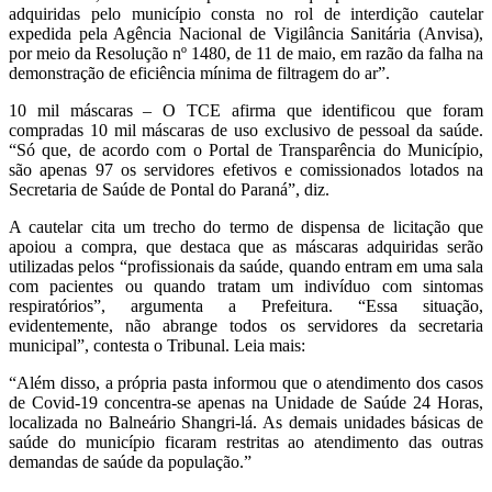
adquiridas pelo município consta no rol de interdição cautelar
expedida pela Agência Nacional de Vigilância Sanitária (Anvisa),
por meio da Resolução nº 1480, de 11 de maio, em razão da falha na
demonstração de eficiência mínima de filtragem do ar”.
10 mil máscaras – O TCE afirma que identificou que foram
compradas 10 mil máscaras de uso exclusivo de pessoal da saúde.
“Só que, de acordo com o Portal de Transparência do Município,
são apenas 97 os servidores efetivos e comissionados lotados na
Secretaria de Saúde de Pontal do Paraná”, diz.
A cautelar cita um trecho do termo de dispensa de licitação que
apoiou a compra, que destaca que as máscaras adquiridas serão
utilizadas pelos “profissionais da saúde, quando entram em uma sala
com pacientes ou quando tratam um indivíduo com sintomas
respiratórios”, argumenta a Prefeitura. “Essa situação,
evidentemente, não abrange todos os servidores da secretaria
municipal”, contesta o Tribunal. Leia mais:
“Além disso, a própria pasta informou que o atendimento dos casos
de Covid-19 concentra-se apenas na Unidade de Saúde 24 Horas,
localizada no Balneário Shangri-lá. As demais unidades básicas de
saúde do município ficaram restritas ao atendimento das outras
demandas de saúde da população.”