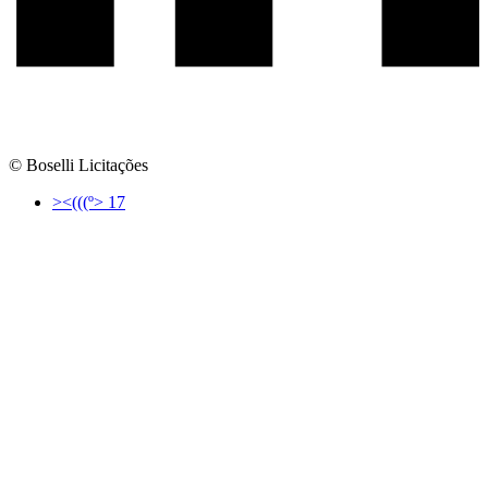
© Boselli Licitações
><(((º> 17