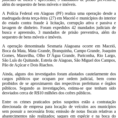
além do sequestro de bens móveis e imóveis.
A Polícia Federal em Alagoas (PF) realiza uma operação desde a
madrugada desta terça-feira (27) em Maceió e municípios do interior
do estado contra fraude à licitação, corrupção ativa e passiva e
lavagem de dinheiro. Foram expedidos 42 mandados judiciais de
busca e apreensão, 3 mandados de prisão preventiva, além do
sequestro de bens móveis e imóveis.
A operação denominada Sesmaria Alagoana ocorre em Maceió,
Boca da Mata, Mata Grande, Branquinha, Campo Grande, Joaquim
Gomes, Maravilha, Olho D´Água Grande, Pariconha, Rio Largo,
São Luís do Quitunde, Estrela de Alagoas, São Miguel dos Campos,
Pão de Açúcar e Dois Riachos.
Ainda, alguns dos investigados foram afastados cautelarmente dos
cargos públicos que ocupam por ordem judicial, bem como
proibidos de se aproximarem das respectivas prefeituras e órgãos
públicos. Segundo as investigações, estima-se que tenham sido
desviados cerca de R$10 milhões dos cofres públicos.
Entre os crimes praticados pelos suspeitos estão a contratação
direcionada de empresa para locação de veículos aos municípios
sem possuir a necessária frota; emissão de notas fiscais relativas a
abastecimentos não realizados; saques em espécie e na boca do