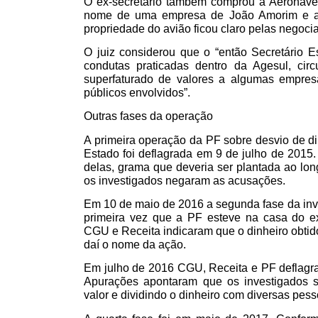
O ex-secretário também comprou a Aeronave
nome de uma empresa de João Amorim e a s
propriedade do avião ficou claro pelas negoc
O juiz considerou que o “então Secretário 
condutas praticadas dentro da Agesul, cir
superfaturado de valores a algumas empres
públicos envolvidos”.
Outras fases da operação
A primeira operação da PF sobre desvio de di
Estado foi deflagrada em 9 de julho de 2015
delas, grama que deveria ser plantada ao long
os investigados negaram as acusações.
Em 10 de maio de 2016 a segunda fase da inv
primeira vez que a PF esteve na casa do ex
CGU e Receita indicaram que o dinheiro obtid
daí o nome da ação.
Em julho de 2016 CGU, Receita e PF deflagra
Apurações apontaram que os investigados 
valor e dividindo o dinheiro com diversas pess