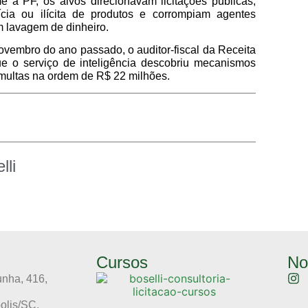
 a PF, os alvos direcionavam licitações públicas,
tícia ou ilícita de produtos e corrompiam agentes
m lavagem de dinheiro.
vembro do ano passado, o auditor-fiscal da Receita
ue o serviço de inteligência descobriu mecanismos
multas na ordem de R$ 22 milhões
.
lli
Cursos
No
unha, 416,
olis/SC,