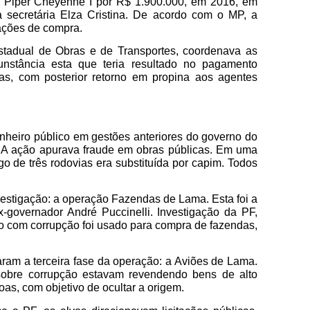
 Piper Cheyenne I por R$ 1.900.000, em 2016, em
ecretária Elza Cristina. De acordo com o MP, a
iações de compra.
Estadual de Obras e de Transportes, coordenava as
cunstância esta que teria resultado no pagamento
as, com posterior retorno em propina aos agentes
nheiro público em gestões anteriores do governo do
. A ação apurava fraude em obras públicas. Em uma
o de três rodovias era substituída por capim. Todos
estigação: a operação Fazendas de Lama. Esta foi a
-governador André Puccinelli. Investigação da PF,
o com corrupção foi usado para compra de fazendas,
ram a terceira fase da operação: a Aviões de Lama.
sobre corrupção estavam revendendo bens de alto
oas, com objetivo de ocultar a origem.