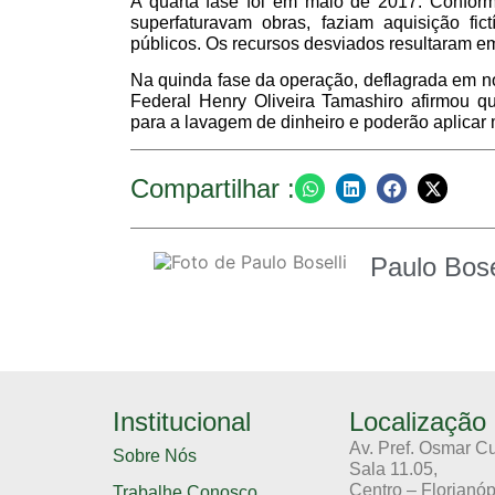
A quarta fase foi em maio de 2017. Conforme
superfaturavam obras, faziam aquisição fic
públicos. Os recursos desviados resultaram e
Na quinda fase da operação, deflagrada em no
Federal Henry Oliveira Tamashiro afirmou q
para a lavagem de dinheiro e poderão aplicar
Compartilhar :
Paulo Bose
Institucional
Localização
Av. Pref. Osmar C
Sobre Nós
Sala 11.05,
Centro – Florianóp
Trabalhe Conosco