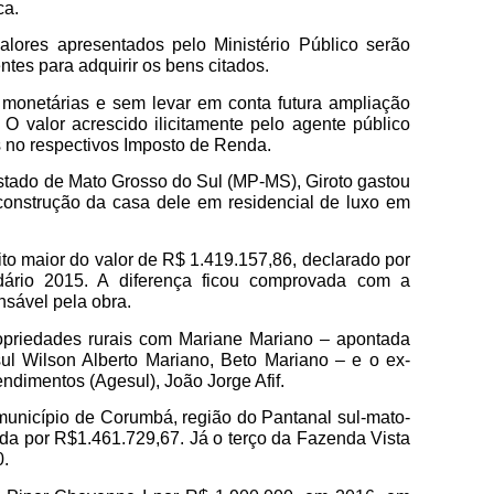
ca
.
alores apresentados pelo Ministério Público serão
ntes para adquirir os bens citados.
 monetárias e sem levar em conta futura ampliação
 O valor acrescido ilicitamente pelo agente público
 no respectivos Imposto de Renda.
stado de Mato Grosso do Sul (MP-MS), Giroto gastou
construção da casa dele em residencial de luxo em
to maior do valor de R$ 1.419.157,86, declarado por
dário 2015. A diferença ficou comprovada com a
nsável pela obra.
ropriedades rurais com Mariane Mariano – apontada
ul Wilson Alberto Mariano, Beto Mariano – e o ex-
dimentos (Agesul), João Jorge Afif.
município de Corumbá, região do Pantanal sul-mato-
ida por R$1.461.729,67. Já o terço da Fazenda Vista
0.