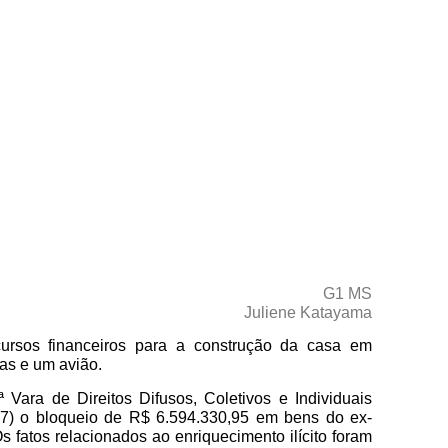
esa
Consultoria
Cursos
Livros
Publicações
G1 MS
Juliene Katayama
ursos financeiros para a construção da casa em
as e um avião.
 Vara de Direitos Difusos, Coletivos e Individuais
27) o bloqueio de R$ 6.594.330,95 em bens do ex-
s fatos relacionados ao enriquecimento ilícito foram