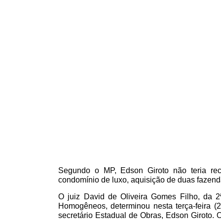
Home
A Empr
27/03/2018
Segundo o MP, Edson Giroto não teria rec
condomínio de luxo, aquisição de duas fazend
O juiz David de Oliveira Gomes Filho, da 2ª
Homogêneos, determinou nesta terça-feira (
secretário Estadual de Obras, Edson Giroto. O