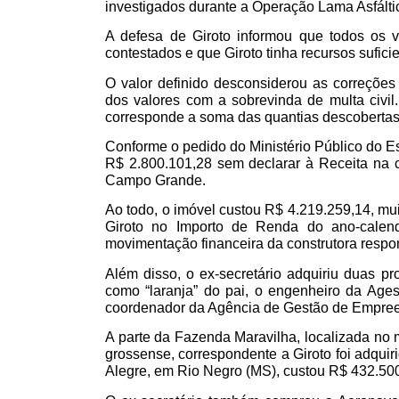
investigados durante a
Operação Lama Asfálti
A defesa de Giroto informou que todos os v
contestados e que Giroto tinha recursos suficie
O valor definido desconsiderou as correções
dos valores com a sobrevinda de multa civil.
corresponde a soma das quantias descobertas
Conforme o pedido do Ministério Público do E
R$ 2.800.101,28 sem declarar à Receita na 
Campo Grande.
Ao todo, o imóvel custou R$ 4.219.259,14, mui
Giroto no Importo de Renda do ano-calen
movimentação financeira da construtora respo
Além disso, o ex-secretário adquiriu duas p
como “laranja” do pai, o engenheiro da Ages
coordenador da Agência de Gestão de Empreen
A parte da Fazenda Maravilha, localizada no 
grossense, correspondente a Giroto foi adquir
Alegre, em Rio Negro (MS), custou R$ 432.50