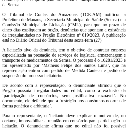
da Semsa
O
Tribunal de Contas do Amazonas
(TCE-AM) notificou a
Prefeitura de Manaus, a Secretaria Municipal de Saúde (Semsa) e a
Comissão Municipal de Licitação (CML), para que no prazo de
cinco dias expliquem ao órgão, denúncias que apontam a existência
de irregularidades no Pregão Eletrônico nº 019/2023. A publicação
está no Diário Oficial do Tribunal desta sexta-feira (27).
A licitação alvo da denúncia, tem o objetivo de contratar empresa
especializada na prestação de serviços de logística, armazenagem e
transporte de medicamentos da Semsa. O processo é o 10281/2023 e
foi apresentado por ‘Matheus Felipe dos Santos Lima’, que na
representação entrou com pedido de Medida Cautelar e pedido de
suspensão do processo licitatório.
De acordo com a representação, o denunciante afirmou que o
Pregão possuía irregularidades no edital, como a exclusão da
‘participação de consórcios, sem justificativa razoável’. No
documento, ele defende que a ‘restrição aos consórcios ocorreu de
forma genérica e arbitrária’.
Para o representante, o ‘licitante deve explicar o motivo de, no
certame, impossibilitar a reunião em consórcio para participação na
licitação. O denunciante afirma que no edital não foi possível