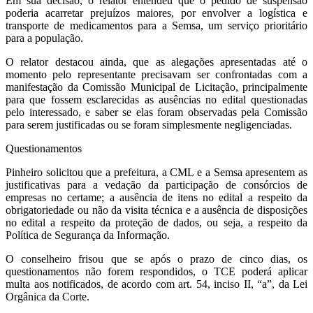
Em sua decisão, o relator entendeu que o pedido de suspensão
poderia acarretar prejuízos maiores, por envolver a logística e
transporte de medicamentos para a Semsa, um serviço prioritário
para a população.
O relator destacou ainda, que as alegações apresentadas até o
momento pelo representante precisavam ser confrontadas com a
manifestação da Comissão Municipal de Licitação, principalmente
para que fossem esclarecidas as ausências no edital questionadas
pelo interessado, e saber se elas foram observadas pela Comissão
para serem justificadas ou se foram simplesmente negligenciadas.
Questionamentos
Pinheiro solicitou que a prefeitura, a CML e a Semsa apresentem as
justificativas para a vedação da participação de consórcios de
empresas no certame; a ausência de itens no edital a respeito da
obrigatoriedade ou não da visita técnica e a ausência de disposições
no edital a respeito da proteção de dados, ou seja, a respeito da
Política de Segurança da Informação.
O conselheiro frisou que se após o prazo de cinco dias, os
questionamentos não forem respondidos, o TCE poderá aplicar
multa aos notificados, de acordo com art. 54, inciso II, “a”, da Lei
Orgânica da Corte.