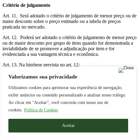
Critério de julgamento
Art. 11. Será adotado o critério de julgamento de menor preço ou de
maior desconto sobre o preço estimado ou a tabela de preços
praticada no mercado.
Art. 12. Poderá ser adotado o critério de julgamento de menor preço
ou de maior desconto por grupo de itens quando for demonstrada a
inviabilidade de se promover a adjudicação por item e for
evidenciada a sua vantagem técnica e econômica.
Art. 13. Na hipótese prevista no art. 12:
I – o critério de aceitabilidade de preços unitários máximos será
Valorizamos sua privacidade
indicado no edital; e
Utilizamos cookies para aprimorar sua experiência de navegação,
II – a contratação posterior de item específico constante de grupo de
exibir anúncios ou conteúdo personalizado e analisar nosso tráfego.
itens exigirá prévia pesquisa de mercado e demonstração de sua
vantagem para o órgão ou a entidade.
Ao clicar em “Aceitar”, você concorda com nosso uso de
cookies.
Política de Cookies
Modalidades
Art. 14. O processo licitatório para registro de preços será realizado
Aceitar
na modalidade concorrência ou pregão.