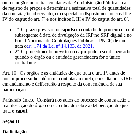
outros órgãos ou outras entidades da Administração Pública na ata
de registro de preços e determinar a estimativa total de quantidades
da contratação, observado, em especial, o disposto nos incisos III e
IV do
caput
do art. 7º e nos incisos I, III e IV do
caput
do art. 8º.
1º O prazo previsto no
caput
será contado do primeiro dia útil
subsequente à data de divulgação da IRP no SRP digital e no
Portal Nacional de Contratações Públicas – PNCP, de que
trata o
art. 174 da Lei nº 14.133, de 2021.
2º O procedimento previsto no
caput
poderá ser dispensado
quando o órgão ou a entidade gerenciadora for o único
contratante.
Art. 10. Os órgãos e as entidades de que trata o art. 1º, antes de
iniciar processo licitatório ou contratação direta, consultarão as IRPs
em andamento e deliberarão a respeito da conveniência de sua
participação.
Parágrafo único. Constará nos autos do processo de contratação a
manifestação do órgão ou da entidade sobre a deliberação de que
trata o
caput
.
Seção II
Da licitação