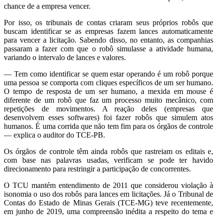
chance de a empresa vencer.
Por isso, os tribunais de contas criaram seus próprios robôs que
buscam identificar se as empresas fazem lances automaticamente
para vencer a licitação. Sabendo disso, no entanto, as companhias
passaram a fazer com que o robô simulasse a atividade humana,
variando o intervalo de lances e valores.
— Tem como identificar se quem estar operando é um robô porque
uma pessoa se comporta com cliques específicos de um ser humano.
O tempo de resposta de um ser humano, a mexida em mouse é
diferente de um robô que faz um processo muito mecânico, com
repetições de movimentos. A reação deles (empresas que
desenvolvem esses softwares) foi fazer robôs que simulem atos
humanos. É uma corrida que não tem fim para os órgãos de controle
— explica o auditor do TCE-PB.
Os órgãos de controle têm ainda robôs que rastreiam os editais e,
com base nas palavras usadas, verificam se pode ter havido
direcionamento para restringir a participação de concorrentes.
O TCU mantém entendimento de 2011 que considerou violação à
isonomia o uso dos robôs para lances em licitações. Já o Tribunal de
Contas do Estado de Minas Gerais (TCE-MG) teve recentemente,
em junho de 2019, uma compreensão inédita a respeito do tema e