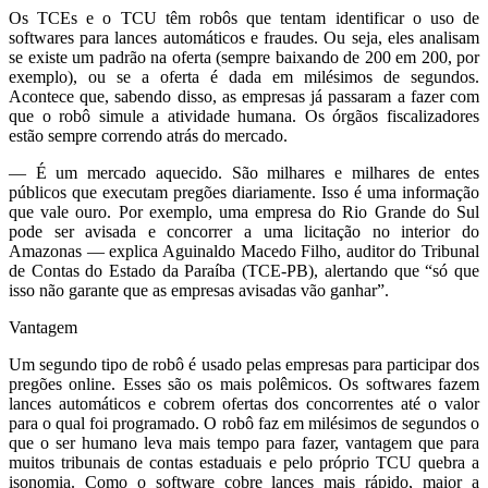
Os TCEs e o TCU têm robôs que tentam identificar o uso de
softwares para lances automáticos e fraudes. Ou seja, eles analisam
se existe um padrão na oferta (sempre baixando de 200 em 200, por
exemplo), ou se a oferta é dada em milésimos de segundos.
Acontece que, sabendo disso, as empresas já passaram a fazer com
que o robô simule a atividade humana. Os órgãos fiscalizadores
estão sempre correndo atrás do mercado.
— É um mercado aquecido. São milhares e milhares de entes
públicos que executam pregões diariamente. Isso é uma informação
que vale ouro. Por exemplo, uma empresa do Rio Grande do Sul
pode ser avisada e concorrer a uma licitação no interior do
Amazonas — explica Aguinaldo Macedo Filho, auditor do Tribunal
de Contas do Estado da Paraíba (TCE-PB), alertando que “só que
isso não garante que as empresas avisadas vão ganhar”.
Vantagem
Um segundo tipo de robô é usado pelas empresas para participar dos
pregões online. Esses são os mais polêmicos. Os softwares fazem
lances automáticos e cobrem ofertas dos concorrentes até o valor
para o qual foi programado. O robô faz em milésimos de segundos o
que o ser humano leva mais tempo para fazer, vantagem que para
muitos tribunais de contas estaduais e pelo próprio TCU quebra a
isonomia. Como o software cobre lances mais rápido, maior a