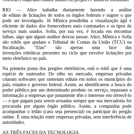
RIO — Alice trabalha diariamente fazendo a análise
de editais de licitações de todos os órgãos federais e sugere o que
pode ser investigado. Já Mônica possibilita a visualização ágil e
eficiente de dados dos fornecedores mais contratados e os tipos de
serviço mais usados. Sofia, por sua vez, é focada em encontrar
falhas, algo que algum auditor deixou passar. Alice, Mônica e Sofia
são robôs que ajudam o Tribunal de Contas da União (TCU) na
fiscalização. “Elas” são apenas uma face das
invenções robóticas presentes no ciclo que envolve licitações por
meio eletrônico no país.
Na primeira ponta dos pregões eletrônicos, está o robô que é uma
espécie de rastreador. De olho no mercado, empresas privadas
criaram softwares que rastreiam editais em todos os municípios do
país, estados e governo federal. Assim, ao identificarem a busca do
poder público por um determinado produto ou serviço, repassam a
informação a empresas que justamente têm o interesse em oferecê-lo
— e que pagam para serem avisadas sempre que sua mercadoria for
procurada por algum órgão público. Assim, a companhia pode
acompanhar o leilão (caso seja presencial) ou participar do pregão
online. É uma relação entre empresas privadas, sem interferência de
autoridades.
AS TRÊS FACES DA TECNOLOGIA