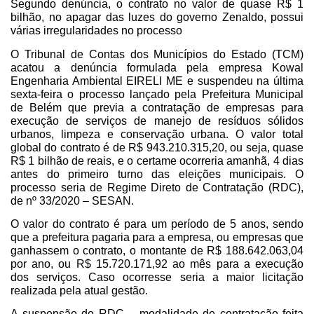
Segundo denúncia, o contrato no valor de quase R$ 1
bilhão, no apagar das luzes do governo Zenaldo, possui
várias irregularidades no processo
O Tribunal de Contas dos Municípios do Estado (TCM)
acatou a denúncia formulada pela empresa Kowal
Engenharia Ambiental EIRELI ME e suspendeu na última
sexta-feira o processo lançado pela Prefeitura Municipal
de Belém que previa a contratação de empresas para
execução de serviços de manejo de resíduos sólidos
urbanos, limpeza e conservação urbana. O valor total
global do contrato é de R$ 943.210.315,20, ou seja, quase
R$ 1 bilhão de reais, e o certame ocorreria amanhã, 4 dias
antes do primeiro turno das eleições municipais. O
processo seria de Regime Direto de Contratação (RDC),
de nº 33/2020 – SESAN.
O valor do contrato é para um período de 5 anos, sendo
que a prefeitura pagaria para a empresa, ou empresas que
ganhassem o contrato, o montante de R$ 188.642.063,04
por ano, ou R$ 15.720.171,92 ao mês para a execução
dos serviços. Caso ocorresse seria a maior licitação
realizada pela atual gestão.
A suspensão do RDC – modalidade de contratação feita