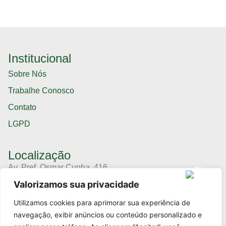
Institucional
Sobre Nós
Trabalhe Conosco
Contato
LGPD
Localização
Av. Pref. Osmar Cunha, 416,
Sala 11.05,
Valorizamos sua privacidade
Centro – Florianópolis/SC,
CEP 88015-100
Utilizamos cookies para aprimorar sua experiência de
(48) 3364-8666
navegação, exibir anúncios ou conteúdo personalizado e
(11) 94191-8666