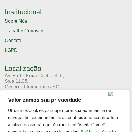
Institucional
Sobre Nós
Trabalhe Conosco
Contato
LGPD
Localização
Av. Pref. Osmar Cunha, 416,
Sala 11.05,
Centro – Florianópolis/SC,
CEP 88015-100
Valorizamos sua privacidade
(48) 3364-8666
(11) 94191-8666
Utilizamos cookies para aprimorar sua experiência de
navegação, exibir anúncios ou conteúdo personalizado e
Cursos
analisar nosso tráfego. Ao clicar em “Aceitar”, você
concorda com nosso uso de cookies.
Política de Cookies