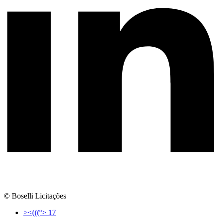
© Boselli Licitações
><(((º> 17