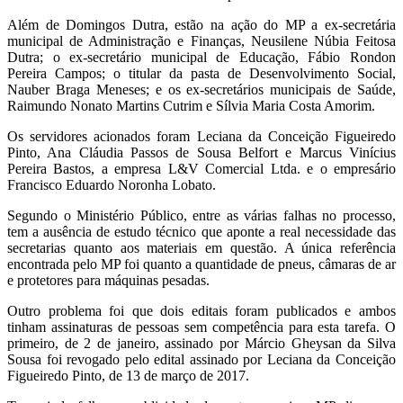
Além de Domingos Dutra, estão na ação do MP a ex-secretária
municipal de Administração e Finanças, Neusilene Núbia Feitosa
Dutra; o ex-secretário municipal de Educação, Fábio Rondon
Pereira Campos; o titular da pasta de Desenvolvimento Social,
Nauber Braga Meneses; e os ex-secretários municipais de Saúde,
Raimundo Nonato Martins Cutrim e Sílvia Maria Costa Amorim.
Os servidores acionados foram Leciana da Conceição Figueiredo
Pinto, Ana Cláudia Passos de Sousa Belfort e Marcus Vinícius
Pereira Bastos, a empresa L&V Comercial Ltda. e o empresário
Francisco Eduardo Noronha Lobato.
Segundo o Ministério Público, entre as várias falhas no processo,
tem a ausência de estudo técnico que aponte a real necessidade das
secretarias quanto aos materiais em questão. A única referência
encontrada pelo MP foi quanto a quantidade de pneus, câmaras de ar
e protetores para máquinas pesadas.
Outro problema foi que dois editais foram publicados e ambos
tinham assinaturas de pessoas sem competência para esta tarefa. O
primeiro, de 2 de janeiro, assinado por Márcio Gheysan da Silva
Sousa foi revogado pelo edital assinado por Leciana da Conceição
Figueiredo Pinto, de 13 de março de 2017.