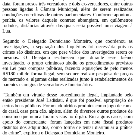
data, foram presos três vereadores e dois ex-vereadores, entre outras
pessoas ligadas à Câmara Municipal, além de serem realizadas
conduções coercitivas de outros parlamentares. Conforme apontou a
perícia, os valores daquele contrato abrangiam, em quilômetros
rodados, distâncias através das quais seria possível uma viagem à
Lua.
Segundo o Delegado Domiciano Monteiro, que coordenou as
investigações, a separação dos Inquéritos foi necessária pois os
crimes são distintos, em que pese vários dos investigados serem os
mesmos. O Delegado esclareceu que durante esse biênio
investigado, o grupo criminoso aboliu os procedimentos previstos
em Lei para compras públicas, fazendo aquisições de pelo menos
R$180 mil de forma ilegal, sem sequer realizar pesquisa de preços
de mercado e, algumas delas realizadas junto à estabelecimentos de
parentes e amigos de vereadores e funcionários.
“Também em virtude desse procedimento ilegal, implantado pelo
então presidente José Ladislau, é que foi possível apropriação de
certos bens públicos. Foram adquiridos produtos como jogo de cama
de casal, casa para cão, alpiste, além de diversos outros produtos de
consumo que nunca foram vistos no órgão. Em alguns casos, com
apoio do comerciante, foram lançados em nota fiscal produtos
distintos dos adquiridos, como forma de tentar dissimular a prática
do crime”, explicou o Delegado Domiciano Monteiro.