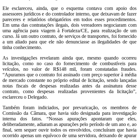
Ele esclareceu, ainda, que o esquema contava com apoio dos
assessores jurídicos e do controlador interno, que deixavam de fazer
pareceres e relatórios obrigatórios em todos esses procedimentos.
Em uma das contratações ilegais, dois vereadores negociaram com
uma agência para viagem à Fortaleza/CE, para realização de um
curso. Já um outro contrato, de serviços de transportes, foi fornecido
a um aliado para que ele não denunciasse as ilegalidades de que
tinha conhecimento.
As investigações revelaram ainda que, mesmo quando ocorreu
licitação, como no caso do fornecimento de combustíveis para
veículos, no valor de R$148 mil, foram constatadas fraudes.
“Apuramos que o contrato foi assinado com preço superior à média
de mercado constante no próprio edital de licitação, sendo lançadas
notas fiscais de despesas realizadas antes da assinatura desse
contrato, como despesas realizadas provenientes da licitação”,
esclareceu o Delegado.
Também foram indiciados, por prevaricação, os membros de
Comissão da Câmara, que havia sido designada para investigação
interna dos fatos. “Nossas apurações apontaram que eles,
deliberadamente, adiaram as apurações pelo período de um ano e, ao
final, sem sequer ouvir todos os envolvidos, concluíram que havia
ocorrido apenas um equívoco de uma servidora, deixando de apurar