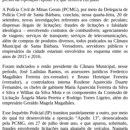
A Polícia Civil de Minas Gerais (PCMG), por meio da Delegacia de
Polícia Civil de Santa Bárbara, concluiu, nessa quarta-feira, 20 de
setembro, novas investigações referentes aos crimes de: peculato;
dispensas ilegais de licitações; fraudes de licitações e falsidade
ideológica – envolvendo contratos de combustíveis; agenciamento
de viagens; serviços de transporte; serviços de telecomunicações,
além de compras de produtos diversos, todos praticados na Câmara
Municipal de Santa Bárbara. Vereadores, servidores públicos e
empresários da cidade estariam envolvidos no esquema entre os
anos de 2015 e 2016.
Foram indiciados o então presidente da Câmara Municipal, nesse
período, José Ladislau Ramos, os assessores jurídicos Frederico
Magalhães Ferreira (ex-vereador) e Bruno Henrique Ferreira
(vereador), a controladora interna Rosilene Aparecida Duarte
Fernandes, os chefes de gabinete Maria Aparecida Ferreira da Silva
e Silva e Willian da Silva Mota e os componentes da Comissão de
Licitação Ângela Maria Pereira e Rodrigo Torres Ligeiro, além do
empresário Geraldo Magela Magalhães.
Esse Inquérito Policial (IP) tramitou paralelamente a outro, por meio
do qual foi desenvolvida a operação “Apollo 13”, desencadeada
pela PCMG, em 27 de julho deste ano, e que apurou, sobretudo,
fraudes envolvendo licitações para aluguéis de veículos. Naquela