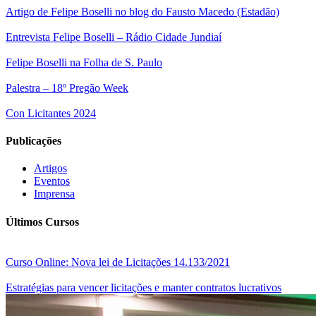
Artigo de Felipe Boselli no blog do Fausto Macedo (Estadão)
Entrevista Felipe Boselli – Rádio Cidade Jundiaí
Felipe Boselli na Folha de S. Paulo
Palestra – 18º Pregão Week
Con Licitantes 2024
Publicações
Artigos
Eventos
Imprensa
Últimos Cursos
Curso Online: Nova lei de Licitações 14.133/2021
Estratégias para vencer licitações e manter contratos lucrativos