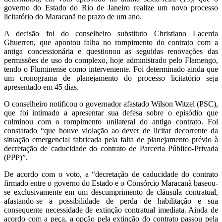
governo do Estado do Rio de Janeiro realize um novo processo
licitatório do Maracanã no prazo de um ano.
A decisão foi do conselheiro substituto Christiano Lacerda
Ghuerren, que apontou falha no rompimento do contrato com a
antiga concessionária e questionou as seguidas renovações das
permissões de uso do complexo, hoje administrado pelo Flamengo,
tendo o Fluminense como interveniente. Foi determinado ainda que
um cronograma de planejamento do processo licitatório seja
apresentado em 45 dias.
O conselheiro notificou o governador afastado Wilson Witzel (PSC),
que foi intimado a apresentar sua defesa sobre o episódio que
culminou com o rompimento unilateral do antigo contrato. Foi
constatado “que houve violação ao dever de licitar decorrente da
situação emergencial fabricada pela falta de planejamento prévio à
decretação de caducidade do contrato de Parceria Público-Privada
(PPP)”.
De acordo com o voto, a “decretação de caducidade do contrato
firmado entre o governo do Estado e o Consórcio Maracanã baseou-
se exclusivamente em um descumprimento de cláusula contratual,
afastando-se a possibilidade de perda de habilitação e sua
consequente necessidade de extinção contratual imediata. Ainda de
acordo com a peça, a opção pela extinção do contrato passou pela